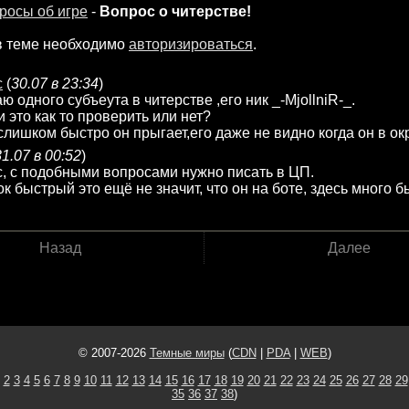
росы об игре
-
Вопрос о читерстве!
в теме необходимо
авторизироваться
.
с
(
30.07 в 23:34
)
 одного субъеута в читерстве ,его ник _-MjollniR-_.
 это как то проверить или нет?
слишком быстро он прыгает,его даже не видно когда он в ок
31.07 в 00:52
)
, с подобными вопросами нужно писать в ЦП.
ок быстрый это ещё не значит, что он на боте, здесь много 
Назад
Далее
© 2007-2026
Темные миры
(
CDN
|
PDA
|
WEB
)
2
3
4
5
6
7
8
9
10
11
12
13
14
15
16
17
18
19
20
21
22
23
24
25
26
27
28
29
35
36
37
38
)