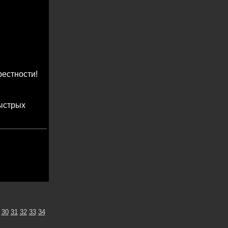
рестности!
быстрых
30
31
32
33
34