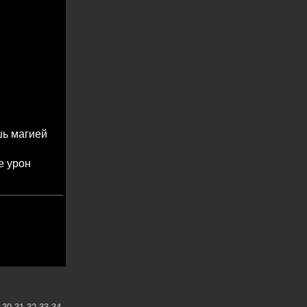
шь магией
е урон