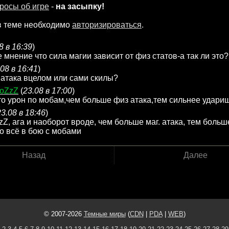
росы об игре
-
на засыпку!
в теме необходимо
авторизироваться
.
8 в 16:39
)
е мнение что сила магии зависит от физ статов-а так ли это?
.08 в 16:41
)
атака вцелом или сами скилы?
oZzZ
(
23.08 в 17:00
)
то урон по мобам,чем больше физ атака,тем сильнее удари
23.08 в 18:46
)
Z, ага и наоборот вроде, чем больше маг. атака, тем больш
то всё в бою с мобами
Назад
Далее
© 2007-2026
Темные миры
(
CDN
|
PDA
|
WEB
)