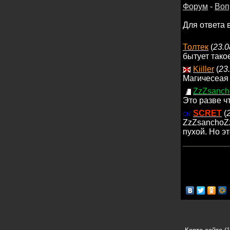
Форум
-
Воп
Для ответа 
Толтек
(
23.0
бытует тако
Kiiller
(
23
Магичесеая 
ZzZsanch
Это разве ч
SCRET
(
ZzZsanchoZz
пухой. Но э