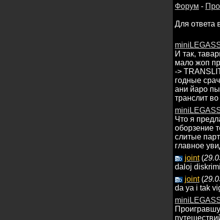
Форум
-
Про
Для ответа 
miniLEGAS
И так, тава
мало жоп пр
-> TRANSLI
годные срач
ани йаро пы
транслит во
miniLEGAS
Что я предла
оборзение т
слитые парт
главное уви
joint
(
29.0
daloj diskrim
joint
(
29.0
da ya i tak vi
miniLEGAS
Проигравшую
путешестви