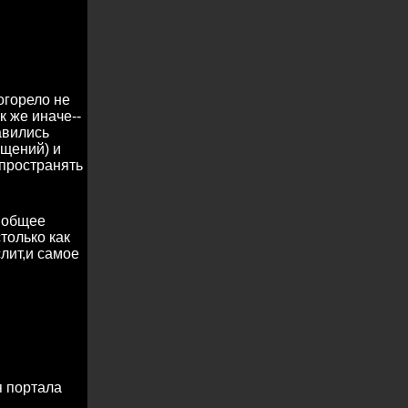
огорело не
к же иначе--
авились
бщений) и
пространять
ь общее
только как
лит,и самое
я портала