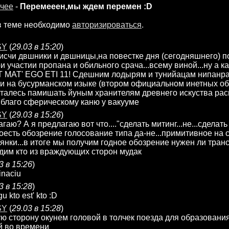
чее
-
Перемееен,мы ждем перемен :D
в теме необходимо
авторизироваться
.
SY
(
29.03 в 15:20
)
рисчи двшники и двшницы,на повестке дня (сегодняшнего) п
и участии пропана и обильного срача...всему виной...ну а ка
T MAT' EGO ETI 11! Сдешним лодырям и тунийацам нипанр
и на бусурманском изыке (втором официальном инетных о
талесь памишать йуным хранителям древнего искуства рас
 благо сферическому каню у вакууме
SY
(
29.03 в 15:26
)
гаю? А я предлагаю вот что...."сделать митинг...не...сделат
оесть обозрение голосование типа да-не...примитивное на с
янки...в итоге мы получим годное обозрение нужен ли транс
дим кто из враждующих сторон мудак
3 в 15:26
)
inaciu
3 в 15:28
)
gu kto est' kto :D
SY
(
29.03 в 15:28
)
 сторону окунем головой в толчек поезда для образовани
й во времени