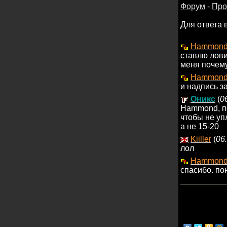
Форум
-
Про
Для ответа 
Hammon
ставлю лови
меня почему
Hammon
и надпись з
Оникс
(
0
Hammond, по
чтобы не уп
а не 15-20
Kiiller
(
06
лол
Hammon
спасибо. по