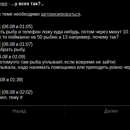
чее
-
...у всех так?...
в теме необходимо
авторизироваться
.
d
(
06.08 в 01:05
)
ть рыбу и телефон ложу куда нибудь. потом через минут 10 
 то пойманно не 50 рыбин а 13 например. почему так?
d
(
06.08 в 01:07
)
абрать рыбу.
6.08 в 01:09
)
томучто там рыба уплывает, если вовремя не зайти)
лывала, надо нанимать помощника или приходить ровно чер
.08 в 01:38
)
d
(
06.08 в 02:02
)
нял. тему #
Назад
Далее