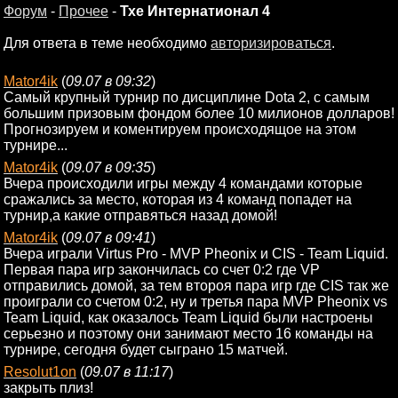
Форум
-
Прочее
-
Тхе Интернатионал 4
Для ответа в теме необходимо
авторизироваться
.
Mator4ik
(
09.07 в 09:32
)
Самый крупный турнир по дисциплине Dota 2, с самым
большим призовым фондом более 10 милионов долларов!
Прогнозируем и коментируем происходящое на этом
турнире...
Mator4ik
(
09.07 в 09:35
)
Вчера происходили игры между 4 командами которые
сражались за место, которая из 4 команд попадет на
турнир,а какие отправяться назад домой!
Mator4ik
(
09.07 в 09:41
)
Вчера играли Virtus Pro - MVP Pheonix и CIS - Team Liquid.
Первая пара игр закончилась со счет 0:2 где VP
отправились домой, за тем второя пара игр где CIS так же
проиграли со счетом 0:2, ну и третья пара MVP Pheonix vs
Team Liquid, как оказалось Team Liquid были настроены
серьезно и поэтому они занимают место 16 команды на
турнире, сегодня будет сыграно 15 матчей.
Resolut1on
(
09.07 в 11:17
)
закрыть плиз!