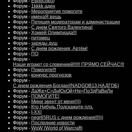
Форум -
Евросоюз)
Форум -
1kkkk аден
Форум -
Мероприятие помогите
Форум -
именаЯ вещь
Форум -
Петиция модераторам и администрации
Форум -
С днем Святого Валентина!
Форум -
Хоккей Олимпиада!!!
Форум -
питомец
Форум -
заряды душ
Форум -
С днем рождения, Артём!
Форум -
ПО
Форум -
Наши играют со словенией!!!!!! ПРЯМО СЕЙЧАС!!!
Форум -
Помогите!!!
Форум -
конкурс прогнозов
Форум -
С днем рождения,Богдан!(NADGOB13,НАДГОБ)
Форум -
ДаЖе+С=ДнЮхОй+Не=ПоЗдРаВиЛи
Форум -
ПОМОГИТЕ!
Форум -
Мини эвент от меня))))
Форум -
Кто Нибудь Подскажите плз.
Форум -
I-XXI
Форум -
negr65RUS с днем рождения!!!)))
Форум -
Последние новости
Форум -
WoW (World of Warcraft)