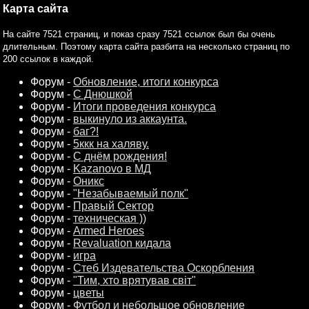
Карта сайта
На сайте 7521 страниц, и показ сразу 7521 ссылок был бы очень
длительным. Поэтому карта сайта разбита на несколько страниц по
200 ссылок в каждой.
Форум -
Обновление, итоги конкурса
Форум -
С Днюшкой
Форум -
Итоги проведения конкурса
Форум -
выкинуло из аккаунта.
Форум -
баг?!
Форум -
5ккк на халяву.
Форум -
С днём рождения!
Форум -
Kazanovo в МД
Форум -
Оникс
Форум -
"Незабываемый полк"
Форум -
Правый Сектор
Форум -
техническая ))
Форум -
Armed Heroes
Форум -
Revaluation кидала
Форум -
игра
Форум -
Стеб Издевательства Оскорбления
Форум -
"Тим, хто врятував світ"
Форум -
цветы
Форум -
Футбол и небольшое обновление