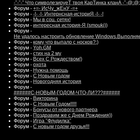
-"-"-" Что символезируеТ твоя КарТинка кланA -"-@:@;'
Форум -
+=- ИсЧу_жЕнУ -=+
Форум -
-!- -!- Интернсная-историЯ -!- -!
Форум -
Мы в соц. сетях!
Форум -
интересная история-Я (smouki))
Форум -
Не удалось настроить обновление Windows.Выполняе
Форум -
кому что выпало с носков?:)
Форум -
Yoh.GM
Форум -
стих на 2 му
Форум -
Всех С Рождеством!)
Форум -
охота
Форум -
Нужна помощь
Форум -
С Новым годом
Форум -
Новогодняя история
Форум -
######С-НОВЫМ-ГОДОМ-ЧТО-ЛИ???######
Форум -
Викторина
Форум -
С Новым Годом!!!!!
Форум -
Бонусы от нового партнера
Форум -
Поздравим же с Днем Рождения))
Форум -
Игра "Флудилка"
Форум -
С новым годом друзья!!!