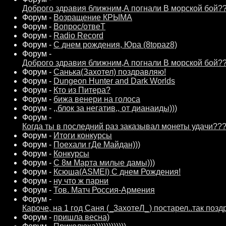
Доброго здравия ближним,А погнали В морской бой?
Форум -
Возращение КРЫМА
Форум -
Вопрос/отвеТ
Форум -
Radio Record
Форум -
С днем рождения, Юра (8topaz8)
Форум -
Доброго здравия ближним,А погнали В морской бой?
Форум -
Санька(Захотел) поздравляю!
Форум -
Dungeon Hunter and Dark Worlds
Форум -
Кто из Питера?
Форум -
бижа венери на голоса
Форум -
,,блок за негатив,, от дианаиды)))
Форум -
Когда ты в последний раз заказывал монеты удачи??
Форум -
Итоги конкурсы
Форум -
Поехали гДе Майдан)))
Форум -
Конкурсы
Форум -
С 8м Марта милые дамы)))
Форум -
Ксюша(ASMEI) С днем Рождения!
Форум -
ну что ж парни
Форум -
Тов. Матч Россия-Армения
Форум -
Кароче, на 1 год Саня (_3ахотеЛ_) постарел..так позд
Форум -
пришла весна)