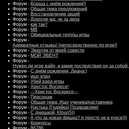
Форум -
Ксюша с днём рождения!)
Форум -
Общая тема предложений
Форум -
Восстановление акций
Форум -
Дорогие мд, че за дела
Форум -
как так?
Форум -
МВ
Форум -
Официальные группы игры
Форум -
Адекватные отзывы! (непосредственно по игре!)
Форум -
Эвентик от моей совести
Форум -
МОЙ ЭВЕНТ
Форум -
Нужен ли игре вайп, и какие последствия он за собой
Форум -
С днём рождения, Диана:)
Форум -
ищу клан
Форум -
Убей вара игры
Форум -
Хрестос Восресе!
Форум -
---Христос Воскресе---
Форум -
Персонаж
Форум -
Общая тема: Ищу ученика/наставника
Форум -
Настька (Годяйка) Поздравляю!
Форум -
С днюшкой, Kloun5))
Форум -
А что за новая фишка? я просто не в курсе)))
Форум -
Конкурсы
Форум -
86786