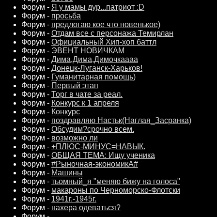
Форум -
Я у мамы дур...патриот :D
Форум -
просьба
Форум -
предлогаю кое что новенькое)
Форум -
Отдам все с персонажа Темирлан
Форум -
Официальный Хип-хоп баттл
Форум -
ЭВЕНТ НОВИЧКАМ
Форум -
Дима,Дима,Димочкаааа
Форум -
Донецк-Луганск-Харьков!
Форум -
Гуманитарная помощь)
Форум -
Первый этап
Форум -
Торг в чате за реал.
Форум -
Конкурс к 1 апреля
Форум -
Конкурс
Форум -
поздравляю Настьк(Наглая_Засранка)
Форум -
Обсудим?срочно всем.
Форум -
возможно ли
Форум -
+ПЛЮС-МИНУС=НАВЫК.
Форум -
ОБЩАЯ ТЕМА: Ищу ученика
Форум -
#Рыночная-экономикА#
Форум -
Машины
Форум -
тьомный_я "меняю бижу на голоса"
Форум -
макароны по Черноморско-Флотски
Форум -
1941г.-1945г.
Форум -
нахера одеваться?
Форум -