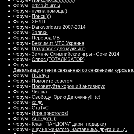
Форум -
Приколюха))))))))))))
Форум -
офсайт игры
Форум -
нужна помощь((
Форум -
Поиск )))
Форум -
ХЕЛП
Форум -
Darkworlds,ru 2007-2014
Форум -
Заявки
Форум -
Перевод МВ
Форум -
Безлимит МТС Украина
Форум -
Поздравок для мужчин:)
Форум -
Зимние Олимпийские игры - Сочи 2014
Форум -
Опрос (ТОТАЛИЗАТОР)
Форум -
Девальвация тенге,связанная со снижением курса ва
Форум -
ПК клуб
Форум -
Помогите советом
Форум -
Посоветуйте хороший антивирус
Форум -
Чистка
Форум -
Свободу Юрию Деточкину!!! (с)
Форум -
кс дв
Форум -
СтаТуС
Форум -
Игра пристолов!
Форум -
Анекдоты))
Форум -
Клан "ПАНДОРА" дарит подарки)
Форум -
ищу не женатого, наставника, друга и и . д.