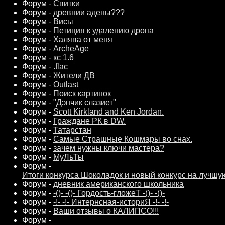
Форум -
Свитки
Форум -
древнии адены???
Форум -
Висы
Форум -
Петиция к удалению дропа
Форум -
Халява от меня
Форум -
ArcheAge
Форум -
кс 1.6
Форум -
.flac
Форум -
Жители ДВ
Форум -
Outlast
Форум -
Поиск картинок
Форум -
"Дэнчик слазиет"
Форум -
Scott Kirkland and Ken Jordan.
Форум -
Граждане РК в DW.
Форум -
Татарстан
Форум -
Самые Страшные Кошмары во снах.
Форум -
зачем нужны ключи мастера?
Форум -
МуЛьТы
Форум -
Итоги конкурса Шоколадок и новый конкурс на лучшу
Форум -
дневник американского школьника
Форум -
-()- -()- Гордость-гложеТ -()- -()-
Форум -
-!- -!- Интернсная-историЯ -!- -!-
Форум -
Ваши отзывы о КАЛИПСО!!!
Форум -