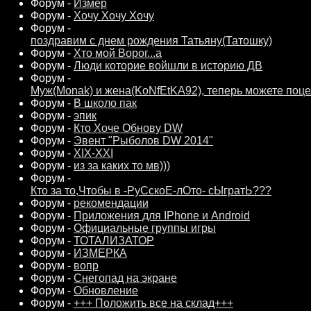
Форум -
Измер
Форум -
Хочу Хочу Хочу
Форум -
поздравим с днем рождения Татьяну(Татошку)
Форум -
Хто мой Ворог...а
Форум -
Люди которие войшли в историю ДВ
Форум -
Муж(Monak) и жена(KoNfEtKA92), теперь можете поце
Форум -
В школо пак
Форум -
эпик
Форум -
Кто Хоче Обнову DW
Форум -
Эвент "Рыболов DW 2014"
Форум -
XIX-XXI
Форум -
из за каких то мв)))
Форум -
Кто за то,Чтобы в -РуСскоЕ-лОто- сЫгратЬ???
Форум -
рекомендации
Форум -
Приложения для IPhone и Android
Форум -
Официальные группы игры
Форум -
ТОТАЛИЗАТОР
Форум -
ИЗМЕРКА
Форум -
вопр
Форум -
Снегопад на экране
Форум -
Обновление
Форум -
+++ Положить все на склад+++