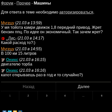
Форум
-
Прочее
-
Машины
Для ответа в теме необходимо
авторизироваться
.
Мугецу
(
21.03 в 13:59
)
У мя тойота камри движок 1,8 передний привод. Жрет
бензин ппц. По идее он экономичный. Так зачем жрет?
_Лис-
(
21.03 в 14:17
)
Какой расход то?:)
Мугецу
(
21.03 в 14:55
)
В 100 км 15 литров
Оникс
(
21.03 в 16:15
)
двигателю торба
Оникс
(
21.03 в 16:16
)
капот открываешь раз в год и то случайно?)
Назад
Далее
1
2
3
4
...
6