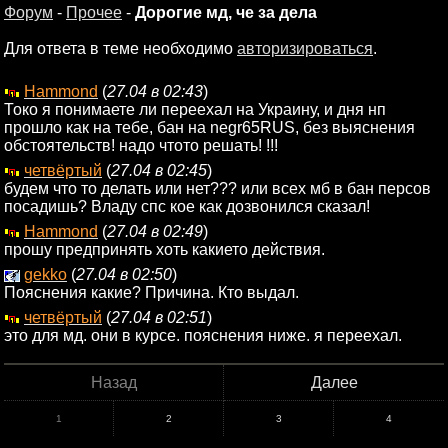
Форум
-
Прочее
-
Дорогие мд, че за дела
Для ответа в теме необходимо
авторизироваться
.
Hammond
(
27.04 в 02:43
)
Токо я понимаете ли переехал на Украину, и дня нп
прошло как на тебе, бан на negr65RUS, без выяснения
обстоятельств! надо чтото решать! !!!
четвёртый
(
27.04 в 02:45
)
будем что то делать или нет??? или всех мб в бан персов
посадишь? Владу спс кое как дозвонился сказал!
Hammond
(
27.04 в 02:49
)
прошу предпринять хоть какието действия.
gekko
(
27.04 в 02:50
)
Пояснения какие? Причина. Кто выдал.
четвёртый
(
27.04 в 02:51
)
это для мд. они в курсе. пояснения ниже. я переехал.
Назад
Далее
1
2
3
4