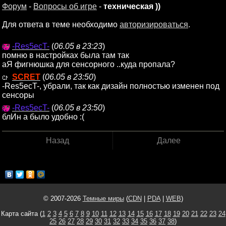
Форум
-
Вопросы об игре
-
техническая ))
Для ответа в теме необходимо
авторизироваться
.
-Res5ecT-
(
06.05 в 23:23
)
помню в настройках была там так
аЯ фигнюшка для сенсорного ..куда пропала?
SCRET
(
06.05 в 23:50
)
-Res5ecT-, убрали, так как дизайн полностью изменен под
сенсоры
-Res5ecT-
(
06.05 в 23:50
)
блИн а было удобно :(
Назад
Далее
© 2007-2026
Темные миры
(
CDN
|
PDA
|
WEB
)
Карта сайта (
1
2
3
4
5
6
7
8
9
10
11
12
13
14
15
16
17
18
19
20
21
22
23
24
25
26
27
28
29
30
31
32
33
34
35
36
37
38
)