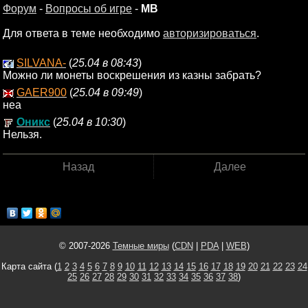
Форум
-
Вопросы об игре
-
МВ
Для ответа в теме необходимо
авторизироваться
.
SILVANA-
(
25.04 в 08:43
)
Можно ли монеты воскрешения из казны забрать?
GAER900
(
25.04 в 09:49
)
неа
Оникс
(
25.04 в 10:30
)
Нельзя.
Назад
Далее
© 2007-2026
Темные миры
(
CDN
|
PDA
|
WEB
)
Карта сайта (
1
2
3
4
5
6
7
8
9
10
11
12
13
14
15
16
17
18
19
20
21
22
23
24
25
26
27
28
29
30
31
32
33
34
35
36
37
38
)