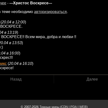
чее
-
---Христос Воскресе---
в теме необходимо
авторизироваться
.
(
20.04 в 12:00
)
 ВОСКРЕСЕ.
04 в 13:19
)
ВОСКРЕСЕ!! Всем мира, добра и любви !!
20.04 в 13:53
)
:)
.04 в 16:00
)
крес!!!
никс
(
20.04 в 16:10
)
скресе!
Назад
Далее
© 2007-2026
Темные миры
(
CDN
|
PDA
|
WEB
)