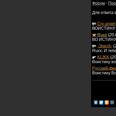
Форум
-
Про
Для ответа 
Cry-angel
ВОИСТИНУ
Ruxx
(
20.
ВО ИСТИНУ 
-ЭлитА-
(
Ruxx, И тебе
KLIKK
(
20
Воистину вос
Русский-фе
Воистину Во