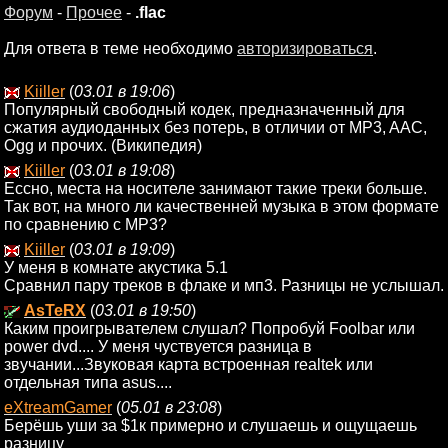
Форум
-
Прочее
-
.flac
Для ответа в теме необходимо
авторизироваться
.
Kiiller
(
03.01 в 19:06
)
Популярный свободный кодек, предназначенный для
сжатия аудиоданных без потерь, в отличии от MP3, AAC,
Ogg и прочих. (Википедия)
Kiiller
(
03.01 в 19:08
)
Ессно, места на носителе занимают такие треки больше.
Так вот, на много ли качественней музыка в этом формате
по сравнению с MP3?
Kiiller
(
03.01 в 19:09
)
У меня в комнате акустика 5.1
Сравнил пару треков в флаке и мп3. Разницы не услышал.
AsTeRX
(
03.01 в 19:50
)
Каким проигрывателем слушал? Попробуй Foolbar или
power dvd.... У меня чуствуется разница в
звучании...Звуковая карта встроенная realtek или
отдельная типа asus....
eXtreamGamer
(
05.01 в 23:08
)
Берёшь уши за $1к примерно и слушаешь и ощущаешь
разницу