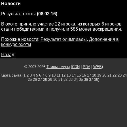
Новости
Результат охоты
(08.02.16)
В охоте приняло участие 22 игрока, из которых 6 игроков
стали победителями и получили 585 монет воскрешения.
Похожие новости
:
Результат олимпиады
,
Дополнения в
конкурс охоты
Назад
© 2007-2026
Темные миры
(
CDN
|
PDA
|
WEB
)
Карта сайта (
1
2
3
4
5
6
7
8
9
10
11
12
13
14
15
16
17
18
19
20
21
22
23
24
25
26
27
28
29
30
31
32
33
34
35
36
37
38
)