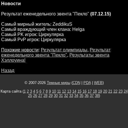
Новости
Результат еженедельного эвента "Пекло"
(07.12.15)
Самый мирный житель: ZeddikuS
Самый враждующий член клана: Helga
Самый PK игрок: Циркулярка
Самый PvP игрок: Циркулярка
Похожие новости
:
Результат олимпиады
,
Результат
еженедельного эвента "Пекло"
,
Результаты эвента
Хэллоуина!
Назад
© 2007-2026
Темные миры
(
CDN
|
PDA
|
WEB
)
Карта сайта (
1
2
3
4
5
6
7
8
9
10
11
12
13
14
15
16
17
18
19
20
21
22
23
24
25
26
27
28
29
30
31
32
33
34
35
36
37
38
)