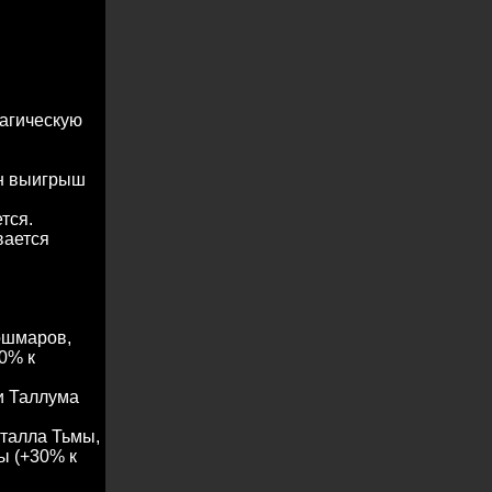
магическую
ен выигрыш
тся.
вается
ошмаров,
0% к
и Таллума
талла Тьмы,
ы (+30% к