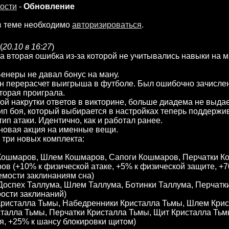
ости
-
Обновление
в теме необходимо
авторизироваться
.
(
20.10 в 16:27
)
а вторая ошибка из-за которой не учитывались навыки на 
Венеры не давал бонус на ману.
ен перерасчет выигрыша в футболе. Был ошибочно зачисл
торая проиграла.
лой накрутки ответов в викторине, больше диадема не выдае
тип боя, который выбирается в настройках теперь поддержи
тип атаки. Идентично, как и работал ранее.
новая акция на именные вещи.
 три новых комплекта:
 Кошмаров, Шлем Кошмаров, Сапоги Кошмаров, Перчатки К
в (+10% к физической атаке, +5% к физической защите, +7
мости заклинаниям сна)
Доспех Таллума, Шлем Таллума, Ботинки Таллума, Перчатк
рости заклинаний)
Кристалла Тьмы, Набедренники Кристалла Тьмы, Шлем Крис
талла Тьмы, Перчатки Кристалла Тьмы, Щит Кристалла Тьм
я, +25% к шансу блокировки щитом)