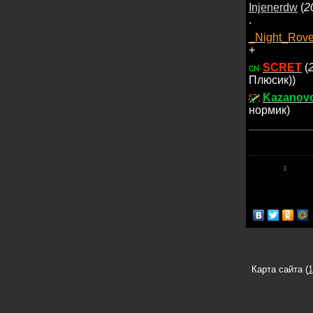
Injenerdw
(
2
.
_Night_Rov
+
SCRET
(
Плюсик))
Kazanov
нормик)
1
Карта сайта (
1