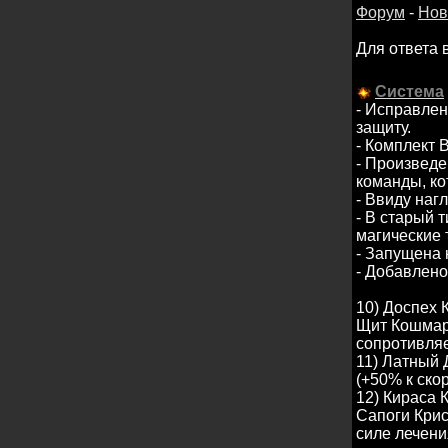
Форум
-
Нов
Для ответа 
Система
- Исправлен
защиту.
- Комплект 
- Произвед
команды, ко
- Ввиду наг
- В старый 
магические 
- Запущена 
- Добавлено
10) Доспех
Щит Кошмаро
сопротивляе
11) Латный 
(+50% к ско
12) Кираса 
Сапоги Крис
силе лечени