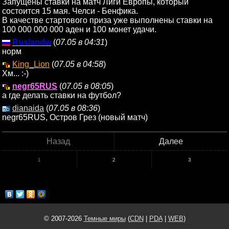
Запущены ставки на матч Лиги Европы, который
состоится 15 мая. Челси - Бенфика.
В качестве стартового приза уже выполнены ставки на
100 000 000 000 аден и 100 монет удачи.
Ruslandw
(
07.05 в 04:31
)
норм
King_Lion
(
07.05 в 04:58
)
Хм... :-)
negr65RUS
(
07.05 в 08:05
)
а где делать ставки на футбол?
dianaida
(
07.05 в 08:36
)
negr65RUS, Остров Грез (новый матч)
Назад
Далее
1
2
3
© 2007-2026
Темные миры
(
CDN
|
PDA
|
WEB
)