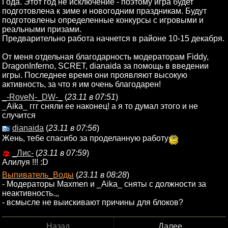
Года. Этот год не исключение - поэтому игра будет
подготовлена к зиме и новогодним праздникам. Будут
подготовлены определенные конкурсы с игровыми и
реальными призами.
Предварительно работа начнется в районе 10-15 декабря.
От меня отдельная благодарность модераторам Fiddy,
DragonInferno, SCRET, dianaida за помощь в введении
игры. Последнее время они проявляют высокую
активность, за что я им очень благодарен!
_-RoveN-_DW-_
(
23.11 в 07:51
)
_Aika_ ггг сняли ее наконец! а я то думал этого и не
случится
dianaida
(
23.11 в 07:56
)
Жень, тебе спасибо за проделанную работу
_Лис-
(
23.11 в 07:59
)
Алилуя !!! :D
Выпиватель_Воды
(
23.11 в 08:28
)
- Модераторы Maxmen и _Aika_ сняты с должности за
неактивность.,,
- всмысле не выискивают причины для блоков?
Назад
Далее