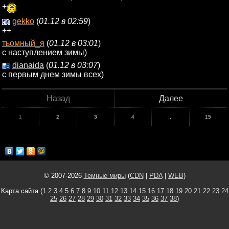
+
gekko
(
01.12 в 02:59
)
++
тьомный_я
(
01.12 в 03:01
)
с наступлением зимы)
dianaida
(
01.12 в 03:07
)
с первым днем зимы всех)
Назад
Далее
1
2
3
4
...
15
© 2007-2026
Темные миры
(
CDN
|
PDA
|
WEB
)
Карта сайта (
1
2
3
4
5
6
7
8
9
10
11
12
13
14
15
16
17
18
19
20
21
22
23
24
25
26
27
28
29
30
31
32
33
34
35
36
37
38
)