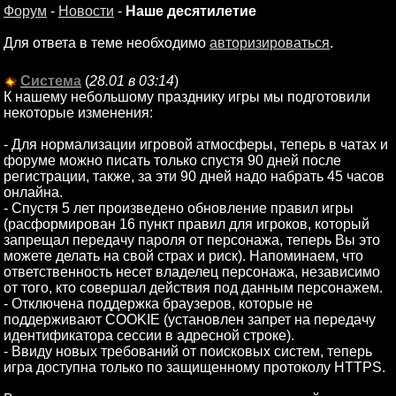
Форум
-
Новости
-
Наше десятилетие
Для ответа в теме необходимо
авторизироваться
.
Система
(
28.01 в 03:14
)
К нашему небольшому празднику игры мы подготовили
некоторые изменения:
- Для нормализации игровой атмосферы, теперь в чатах и
форуме можно писать только спустя 90 дней после
регистрации, также, за эти 90 дней надо набрать 45 часов
онлайна.
- Спустя 5 лет произведено обновление правил игры
(расформирован 16 пункт правил для игроков, который
запрещал передачу пароля от персонажа, теперь Вы это
можете делать на свой страх и риск). Напоминаем, что
ответственность несет владелец персонажа, независимо
от того, кто совершал действия под данным персонажем.
- Отключена поддержка браузеров, которые не
поддерживают COOKIE (установлен запрет на передачу
идентификатора сессии в адресной строке).
- Ввиду новых требований от поисковых систем, теперь
игра доступна только по защищенному протоколу HTTPS.