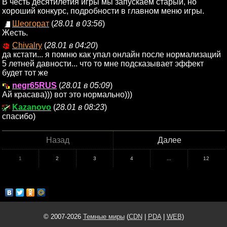
В честь десятилетия игры мы запускаем старый, но
хороший конкурс, подробности в главном меню игры.
Шеогорат
(
28.01 в 03:56
)
Жесть.
Chivalry
(
28.01 в 04:20
)
да кстати... я помню как упал онлайн после нормализаций
5 летней давности... что то мне подсказывает эффект
будет тот же
negr65RUS
(
28.01 в 05:09
)
Ай красава))) вот это нормально)))
Kazanovo
(
28.01 в 08:23
)
спасибо)
Назад
Далее
1
2
3
4
...
12
© 2007-2026
Темные миры
(
CDN
|
PDA
|
WEB
)