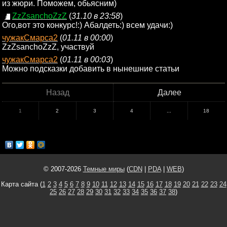
из жюри. Поможем, обьясним)
ZzZsanchoZzZ
(
31.10 в 23:58
)
Ого,вот это конкурс!:) Абалдеть:) всем удачи:)
чужакСмарса2
(
01.11 в 00:00
)
ZzZsanchoZzZ, участвуй
чужакСмарса2
(
01.11 в 00:03
)
Можно подсказки добавить в нынешние статьи
Назад
Далее
1
2
3
4
...
18
© 2007-2026
Темные миры
(
CDN
|
PDA
|
WEB
)
Карта сайта (
1
2
3
4
5
6
7
8
9
10
11
12
13
14
15
16
17
18
19
20
21
22
23
24
25
26
27
28
29
30
31
32
33
34
35
36
37
38
)