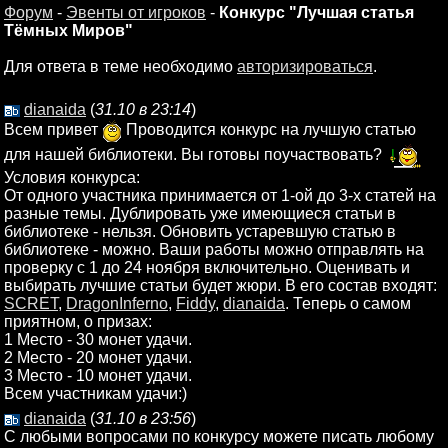
Форум
-
Эвенты от игроков
-
Конкурс "Лучшая статья
Тёмных Миров"
Для ответа в теме необходимо
авторизироваться
.
dianaida
(
31.10 в 23:14
)
Всем привет
Проводится конкурс на лучшую статью
для нашей библиотеки. Вы готовы поучаствовать?
Условия конкурса:
От одного участника принимается от 1-ой до 3-х статей на
разные темы. Дублировать уже имеющиеся статьи в
библиотеке - нельзя. Обновить устаревшую статью в
библиотеке - можно. Ваши работы можно отправлять на
проверку с 1 до 24 ноября включительно. Оценивать и
выбирать лучшие статьи будет жюри. В его состав входят:
SCRET
,
DragonInferno
,
Fiddy
,
dianaida
. Теперь о самом
приятном, о призах:
1 Место - 30 монет удачи.
2 Место - 20 монет удачи.
3 Место - 10 монет удачи.
Всем участникам удачи:)
dianaida
(
31.10 в 23:56
)
С любыми вопросами по конкурсу можете писать любому