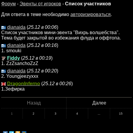
Форум
-
Эвенты от игроков
-
Список участников
Для ответа в теме необходимо
авторизироваться
.
dianaida
(
25.12 в 00:06
)
Список участников мини-эвента "Вихрь волшебства".
Тема будет закрытой во избежания флуда и оффтопа.
dianaida
(
25.12 в 00:16
)
1. smouki
Fiddy
(
25.12 в 00:19
)
1. ZzZsanchoZzZ
dianaida
(
25.12 в 00:20
)
2. Youngjeezyxxx
DragonInferno
(
25.12 в 00:26
)
1.Зефирка
Назад
Далее
1
2
3
4
...
15