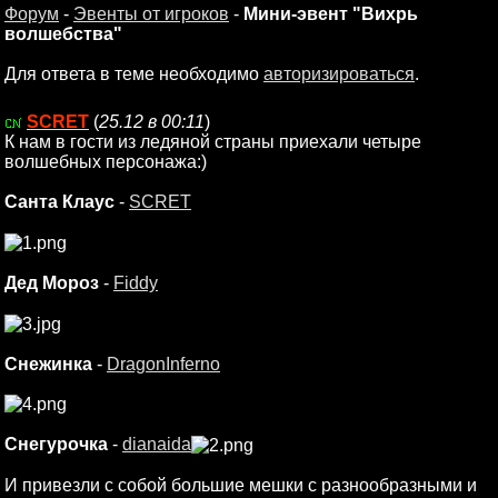
Форум
-
Эвенты от игроков
-
Мини-эвент "Вихрь
волшебства"
Для ответа в теме необходимо
авторизироваться
.
SCRET
(
25.12 в 00:11
)
К нам в гости из ледяной страны приехали четыре
волшебных персонажа:)
Санта Клаус
-
SCRET
Дед Мороз
-
Fiddy
Снежинка
-
DragonInferno
Снегурочка
-
dianaida
И привезли с собой большие мешки с разнообразными и