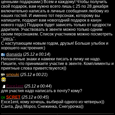
ценными подарками:) Всем и каждому! Чтобы получить
свой подарок, вам нужно всего лишь с 25 по 28 декабря
включительно написать в личные сообщения любому из
наших гостей. И именно тот персонаж, которому вы
напишите, подарит вам новогодний подарок в канун
нового года:) Подарок будет зависеть только от щедрости
дарителя. Участвовать в эвенте можно только одним
своим персонажем. Список участников можно посмотреть
"
здесь
".
С наступающим новым годом, друзья! Больше улыбок и
хорошего настроения:)
dianaida
(
25.12 в 00:14
)
Непонятные знаки и намеки писать в личку не надо.
Пишите, что принимаете участие в эвенте. Комплименты и
приятные слова приветствуются))
smouki
(
25.12 в 00:21
)
Exce1ent
(
25.12 в 00:44
)
для участия надо написать в почту? кому?
SCRET
(
25.12 в 00:45
)
Exce1ent, кому хочешь, выбирай одного из четверых))
Санта, Дед Мороз, Снежинка, Снегурочка))