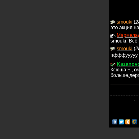
smouki
(
2
это акция н
Мармела
smouki, Всё
smouki
(
2
пфффууууу
Kazanov
Ксюша + , о
больше,дер
1