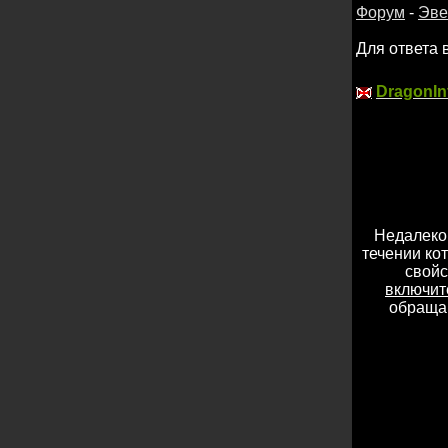
Форум
-
Эве
Для ответа 
DragonIn
Недалеко 
течении ко
свойс
включит
обращай