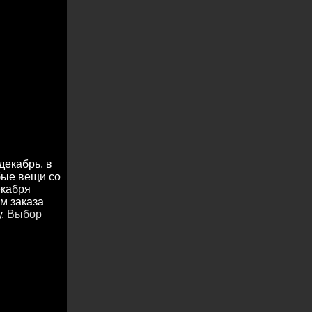
декабрь, в
бые вещи со
екабря
м заказа
у.
Выбор