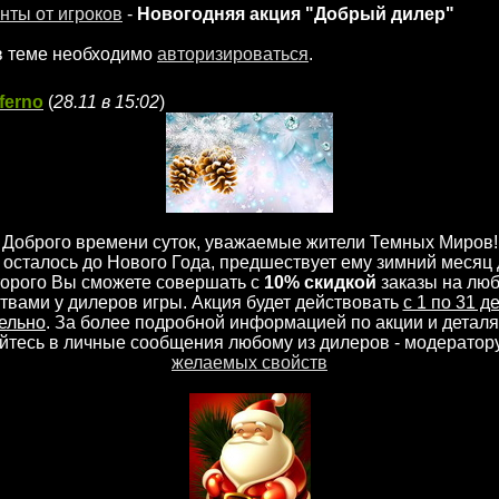
нты от игроков
-
Новогодняя акция "Добрый дилер"
в теме необходимо
авторизироваться
.
ferno
(
28.11 в 15:02
)
Доброго времени суток, уважаемые жители Темных Миров!
осталось до Нового Года, предшествует ему зимний месяц 
торого Вы сможете совершать с
10% скидкой
заказы на лю
твами у дилеров игры. Акция будет действовать
с 1 по 31 д
ельно
. За более подробной информацией по акции и деталя
тесь в личные сообщения любому из дилеров - модератор
желаемых свойств