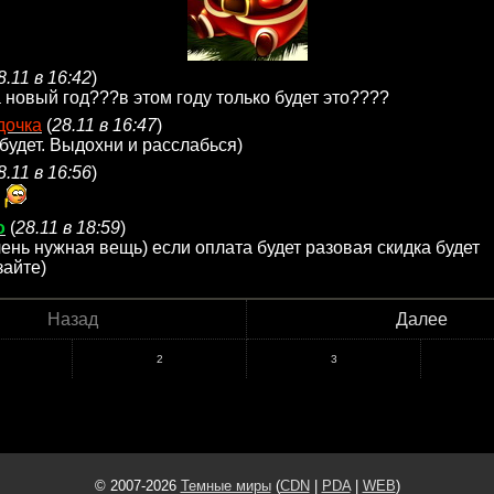
8.11 в 16:42
)
а новый год???в этом году только будет это????
дочка
(
28.11 в 16:47
)
 будет. Выдохни и расслабься)
8.11 в 16:56
)
o
(
28.11 в 18:59
)
чень нужная вещь) если оплата будет разовая скидка будет
зайте)
Назад
Далее
2
3
© 2007-2026
Темные миры
(
CDN
|
PDA
|
WEB
)