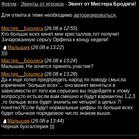
Форум
-
Эвенты от игроков
-
Эвент от Мистера Бродяги!
Для ответа в теме необходимо
авторизироваться
.
Мистер__Бродяга
(
26.08 в 12:55
)
Кто больше всех кинет мне кристаллов,тот получит
Зачарованную серьгу Орфена к концу недели!
Малышик
(
26.08 в 13:22
)
))))
Мистер__Бродяга
(
26.08 в 13:24
)
Малышик, Не хочется принять участие?
Мистер__Бродяга
(
26.08 в 13:28
)
Да и еще хотел предпредить народ по поводу смысла
изречения "больше всех"... оно может меняться в
зависимости от того как серьезно вы подойдете к этому
вопросу,то есть:если вам смешно и будут вариантны 1,2,3
,то больше всех будет значить не четыре! а целых 7!
понятно?Если будут нормальные цифры то больше всех
будет обычное порядковое число знаком выше.
Малышик
(
26.08 в 13:44
)
Чёрная бухгалтерия )))