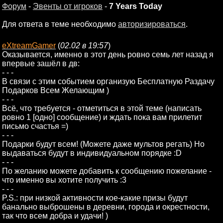
Форум
-
Эвенты от игроков
-
7 Years Today
Для ответа в теме необходимо
авторизироваться
.
eXtreamGamer
(
02.02 в 19:57
)
Оказывается, именно в этот день ровно семь лет назад я
впервые зашёл в дв:
- - -
В связи с этим событием организую Бесплатную Раздачу
Подарков Всем Желающим )
- - -
Всё, что требуется - отметиться в этой теме (написать
ровно 1 [одно] сообщение) и ждать пока вам прилетит
письмо счастья =)
- - -
Подарки будут всем! (Можете даже мультов регать) Но
выдаваться будут в индивидуальном порядке :D
- - -
По желанию можете добавить к сообщению пожелание -
что именно вы хотите получить :3
- - -
P.S.: при низкой активности кое-какие призы будут
банально выброшены в деревни, города и окрестности,
так что всем добра и удачи! )