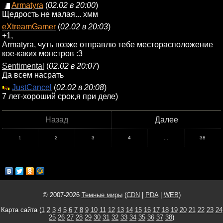
Armatyra
(
02.02 в 20:00
)
Щедрость не малая... хмм
eXtreamGamer
(
02.02 в 20:03
)
+1,
Armatyra, чуть позже отправлю тебе месторасположение
кое-каких монстров :3
Sentimental
(
02.02 в 20:07
)
Да всем насрать
JustCancel
(
02.02 в 20:08
)
7 лет-хороший срок,я при деле)
Назад
Далее
1
2
3
4
...
38
© 2007-2026
Темные миры
(
CDN
|
PDA
|
WEB
)
Карта сайта (
1
2
3
4
5
6
7
8
9
10
11
12
13
14
15
16
17
18
19
20
21
22
23
24
25
26
27
28
29
30
31
32
33
34
35
36
37
38
)