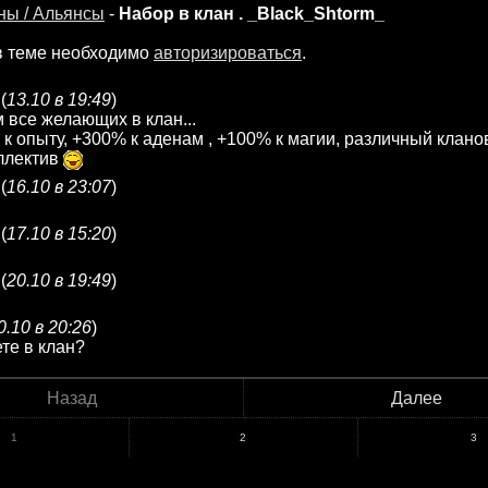
ны / Альянсы
-
Набор в клан . _Black_Shtorm_
в теме необходимо
авторизироваться
.
(
13.10 в 19:49
)
все желающих в клан...
 к опыту, +300% к аденам , +100% к магии, различный клан
ллектив
(
16.10 в 23:07
)
(
17.10 в 15:20
)
(
20.10 в 19:49
)
0.10 в 20:26
)
те в клан?
Назад
Далее
1
2
3