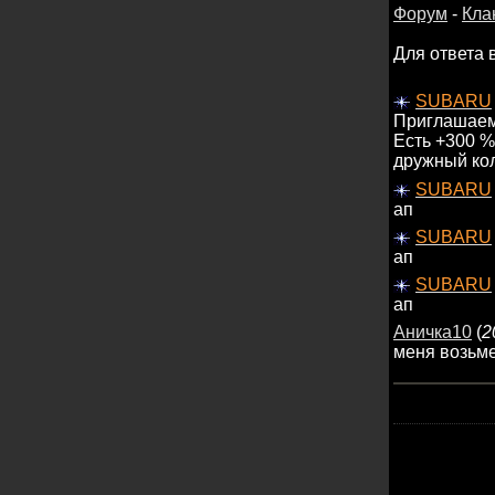
Форум
-
Кла
Для ответа 
SUBARU
Приглашаем 
Есть +300 %
дружный ко
SUBARU
ап
SUBARU
ап
SUBARU
ап
Аничка10
(
2
меня возьме