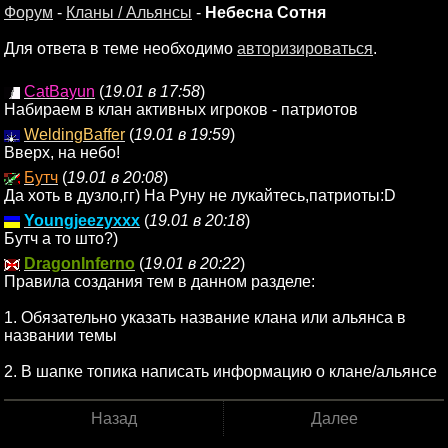
Форум
-
Кланы / Альянсы
-
Небесна Сотня
Для ответа в теме необходимо
авторизироваться
.
CatBayun
(
19.01 в 17:58
)
Набираем в клан активных игроков - патриотов
WeldingBaffer
(
19.01 в 19:59
)
Вверх, на небо!
Бутч
(
19.01 в 20:08
)
Да хоть в дузло,гг) На Руну не лукайтесь,патриоты:D
Youngjeezyxxx
(
19.01 в 20:18
)
Бутч а то што?)
DragonInferno
(
19.01 в 20:22
)
Правила создания тем в данном разделе:
1. Обязательно указать название клана или альянса в
названии темы
2. В шапке топика написать информацию о клане/альянсе
Назад
Далее