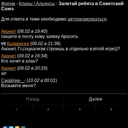
Форум
-
Кланы / Альянсы
-
Залетай ребята в Советский
Союз
Для ответа в теме необходимо
авторизироваться
.
Аконит
(
06.02 в 19:40
)
пишите в почту кому заявку бросить
Кодрингер
(
06.02 в 21:36
)
Аконит, Гг,социализм строишь в отдельно взятой игре))?
Аконит
(
09.02 в 16:34
)
Кто хочет в клан?
Аконит
(
09.02 в 20:16
)
ап
Смайлик-_-
(
10.02 в 00:01
)
Возьмете меня?
Назад
Далее
1
2
3
4