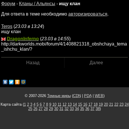
Форум
-
Кланы / Альянсы
-
ищу клан
Для ответа в теме необходимо
авторизироваться
.
Teros
(
23.03 в 13:24
)
ищу клан
DragonInferno
(
23.03 в 14:55
)
http://darkworlds.mobi/forum/4/1408821318_obshchaya_tema
_ishchu_klan/?
Назад
Далее
© 2007-2026
Темные миры
(
CDN
|
PDA
|
WEB
)
Карта сайта (
1
2
3
4
5
6
7
8
9
10
11
12
13
14
15
16
17
18
19
20
21
22
23
24
25
26
27
28
29
30
31
32
33
34
35
36
37
38
)