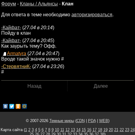
Форум
-
Кланы / Альянсы
-
Клан
Для ответа в теме необходимо
авторизироваться
.
-Кайфат-
(
27.04 в 20:14
)
Пойду в клан
-Кайфат-
(
27.04 в 20:45
)
Как заурыть тему? Офф.
Armatyra
(
27.04 в 20:47
)
Вроде такой значок нужно #
-СтервятниК-
(
27.04 в 23:26
)
#
Назад
Далее
© 2007-2026
Темные миры
(
CDN
|
PDA
|
WEB
)
Карта сайта (
1
2
3
4
5
6
7
8
9
10
11
12
13
14
15
16
17
18
19
20
21
22
23
24
25
26
27
28
29
30
31
32
33
34
35
36
37
38
)