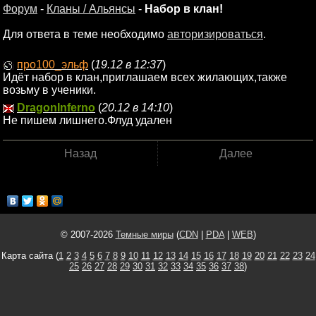
Форум
-
Кланы / Альянсы
-
Набор в клан!
Для ответа в теме необходимо
авторизироваться
.
про100_эльф
(
19.12 в 12:37
)
Идёт набор в клан,приглашаем всех жилающих,также
возьму в ученики.
DragonInferno
(
20.12 в 14:10
)
Не пишем лишнего.Флуд удален
Назад
Далее
© 2007-2026
Темные миры
(
CDN
|
PDA
|
WEB
)
Карта сайта (
1
2
3
4
5
6
7
8
9
10
11
12
13
14
15
16
17
18
19
20
21
22
23
24
25
26
27
28
29
30
31
32
33
34
35
36
37
38
)