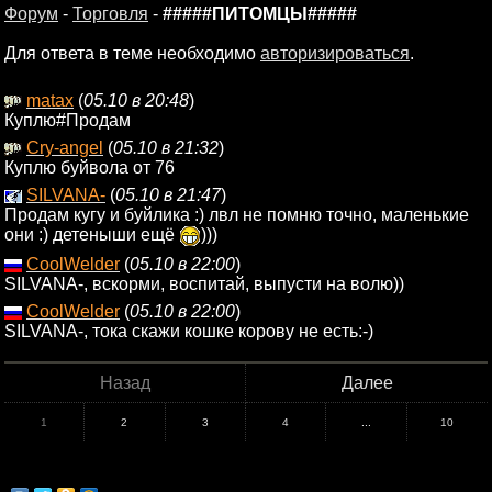
Форум
-
Торговля
-
#####ПИТОМЦЫ#####
Для ответа в теме необходимо
авторизироваться
.
matax
(
05.10 в 20:48
)
Куплю#Продам
Cry-angel
(
05.10 в 21:32
)
Куплю буйвола от 76
SILVANA-
(
05.10 в 21:47
)
Продам кугу и буйлика :) лвл не помню точно, маленькие
они :) детеныши ещё
)))
CoolWelder
(
05.10 в 22:00
)
SILVANA-, вскорми, воспитай, выпусти на волю))
CoolWelder
(
05.10 в 22:00
)
SILVANA-, тока скажи кошке корову не есть:-)
Назад
Далее
1
2
3
4
...
10