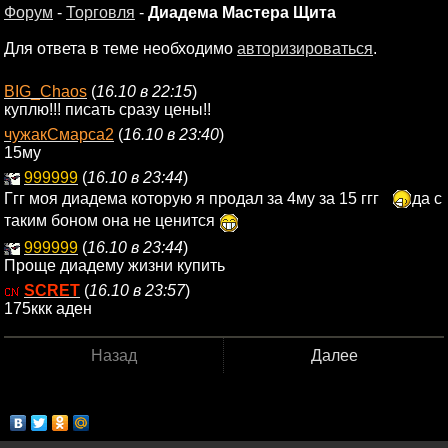
Форум
-
Торговля
-
Диадема Мастера Щита
Для ответа в теме необходимо
авторизироваться
.
BIG_Chaos
(
16.10 в 22:15
)
куплю!!! писать сразу цены!!
чужакСмарса2
(
16.10 в 23:40
)
15му
999999
(
16.10 в 23:44
)
Ггг моя диадема которую я продал за 4му за 15 ггг
да с
таким боном она не ценится
999999
(
16.10 в 23:44
)
Проще диадему жизни купить
SCRET
(
16.10 в 23:57
)
175ккк аден
Назад
Далее