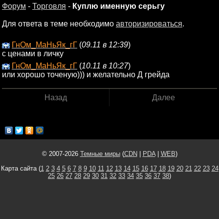
Форум
-
Торговля
-
Куплю именную серьгу
Для ответа в теме необходимо
авторизироваться
.
ГнОм_МаНьЯк_гГ
(
09.11 в 12:39
)
с ценами в личку
ГнОм_МаНьЯк_гГ
(
10.11 в 10:27
)
или хорошо точеную))) и желательно Д грейда
Назад
Далее
© 2007-2026
Темные миры
(
CDN
|
PDA
|
WEB
)
Карта сайта (
1
2
3
4
5
6
7
8
9
10
11
12
13
14
15
16
17
18
19
20
21
22
23
24
25
26
27
28
29
30
31
32
33
34
35
36
37
38
)