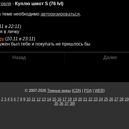
говля
-
Куплю шмот S (76 lvl)
в теме необходимо
авторизироваться
.
11 в 22:11
)
я в личку
ey
(
10.11 в 23:11
)
ужен был тебе и покупать не пришлось бы
Назад
Далее
© 2007-2026
Темные миры
(
CDN
|
PDA
|
WEB
)
2
3
4
5
6
7
8
9
10
11
12
13
14
15
16
17
18
19
20
21
22
23
24
25
26
27
28
29
35
36
37
38
)