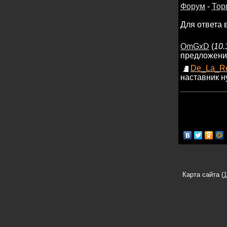
Форум
-
Тор
Для ответа 
OmGxD
(
10.
предложени
De_La_R
наставник н
Карта сайта (
1