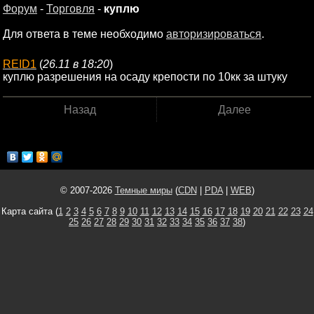
Форум
-
Торговля
-
куплю
Для ответа в теме необходимо
авторизироваться
.
REID1
(
26.11 в 18:20
)
куплю разрешения на осаду крепости по 10кк за штуку
Назад
Далее
© 2007-2026
Темные миры
(
CDN
|
PDA
|
WEB
)
Карта сайта (
1
2
3
4
5
6
7
8
9
10
11
12
13
14
15
16
17
18
19
20
21
22
23
24
25
26
27
28
29
30
31
32
33
34
35
36
37
38
)