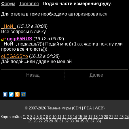
Форум
-
Торговля
-
Подаю части измерения,руду.
Для ответа в теме необходимо
авторизироваться
.
_НоЙ_
(
15.12 в 20:08
)
Все вопросы в личку.
negr65RUS
(
16.12 в 03:02
)
_НоЙ_, подаешь?))) Подай мне))) 1ккк частиц пож ну или
просто все что есть)))
oLEGASSYo
(
16.12 в 04:28
)
Дай подай...иди дядям не мешай
Назад
Далее
© 2007-2026
Темные миры
(
CDN
|
PDA
|
WEB
)
Карта сайта (
1
2
3
4
5
6
7
8
9
10
11
12
13
14
15
16
17
18
19
20
21
22
23
24
25
26
27
28
29
30
31
32
33
34
35
36
37
38
)