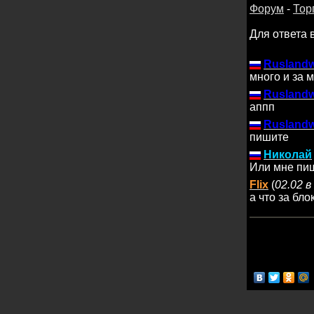
Форум
-
Тор
Для ответа 
Rusland
много и за 
Rusland
аппп
Rusland
пишите
Николай
Или мне пиш
Flix
(
02.02 в
а что за бло