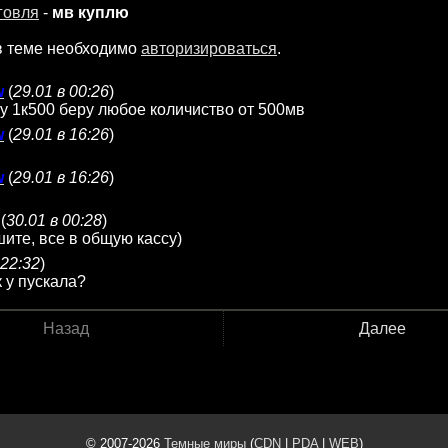
говля
-
мв куплю
в теме необходимо
авторизироваться
.
w
(
29.01 в 00:26
)
му 1к500 беру любое количиство от 500мв
w
(
29.01 в 16:26
)
w
(
29.01 в 16:26
)
(
30.01 в 00:28
)
ите, все в общую кассу)
 22:32
)
к у пускала?
Назад
Далее
© 2007-2026
Темные миры
(
CDN
|
PDA
|
WEB
)