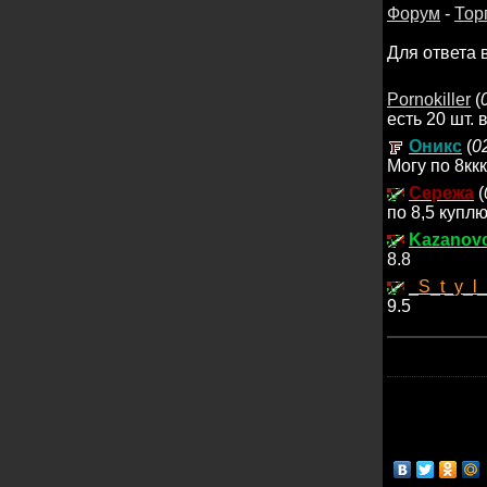
Форум
-
Тор
Для ответа 
Pornokiller
(
есть 20 шт.
Оникс
(
0
Могу по 8ккк
Сережа
(
по 8,5 куплю
Kazanov
8.8
_S_t_y_l
9.5