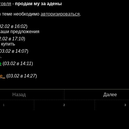
говля
-
продам му за адены
в теме необходимо
авторизироваться
.
02.02 в 16:02
)
 ваши предложения
2.02 в 17:10
)
 купить
03.02 в 14:07
)
.
o
(
03.02 в 14:11
)
_e_
(
03.02 в 14:27
)
Назад
Далее
1
2
3