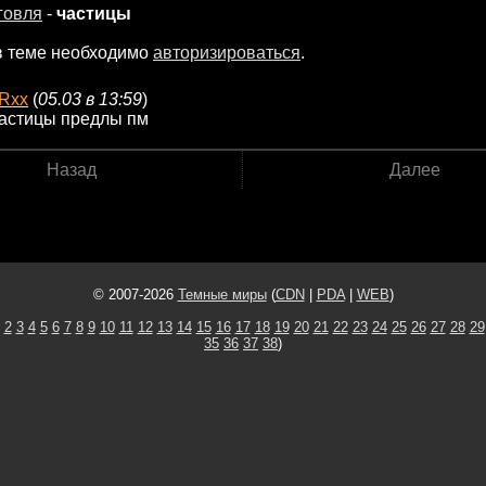
говля
-
частицы
в теме необходимо
авторизироваться
.
Rxx
(
05.03 в 13:59
)
частицы предлы пм
Назад
Далее
© 2007-2026
Темные миры
(
CDN
|
PDA
|
WEB
)
2
3
4
5
6
7
8
9
10
11
12
13
14
15
16
17
18
19
20
21
22
23
24
25
26
27
28
29
35
36
37
38
)