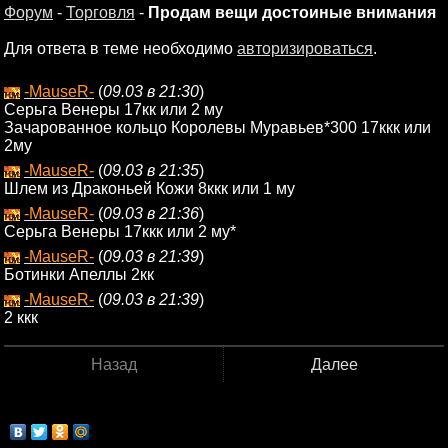
Форум
-
Торговля
-
Продам вещи достоиные внимания
Для ответа в теме необходимо
авторизироваться
.
-MauseR-
(
09.03 в 21:30
)
Серьга Венеры 17кк или 2 му
Зачарованное кольцо Королевы Муравьев*300 17ккк или
2му
-MauseR-
(
09.03 в 21:35
)
Шлем из Драконьей Кожи 8ккк или 1 му
-MauseR-
(
09.03 в 21:36
)
Серьга Венеры 17ккк или 2 му*
-MauseR-
(
09.03 в 21:39
)
Ботинки Апеллы 2кк
-MauseR-
(
09.03 в 21:39
)
2 ккк
Назад
Далее