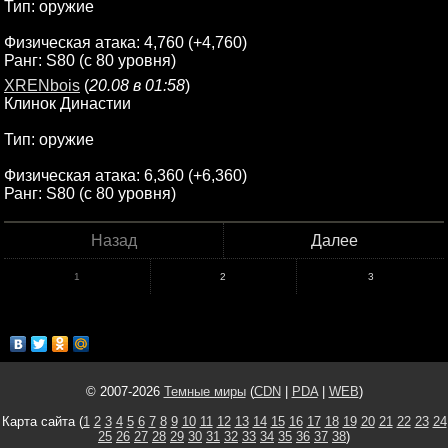
Тип: оружие
Физическая атака: 4,760 (+4,760)
Ранг: S80 (с 80 уровня)
XRENbois
(
20.08 в 01:58
)
Клинок Династии
Тип: оружие
Физическая атака: 6,360 (+6,360)
Ранг: S80 (с 80 уровня)
Назад
Далее
1
2
3
© 2007-2026
Темные миры
(
CDN
|
PDA
|
WEB
)
Карта сайта (
1
2
3
4
5
6
7
8
9
10
11
12
13
14
15
16
17
18
19
20
21
22
23
24
25
26
27
28
29
30
31
32
33
34
35
36
37
38
)