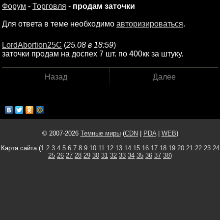
Форум
-
Торговля
-
продам заточки
Для ответа в теме необходимо
авторизироваться
.
LordAbortion25C
(
25.08 в 18:59
)
заточки продам на доспех 7 шт. по 400кк за штуку.
Назад
Далее
© 2007-2026
Темные миры
(
CDN
|
PDA
|
WEB
)
Карта сайта (
1
2
3
4
5
6
7
8
9
10
11
12
13
14
15
16
17
18
19
20
21
22
23
24
25
26
27
28
29
30
31
32
33
34
35
36
37
38
)