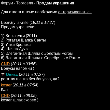
Форум
-
Торговля
-
Продам украшения
Для ответа в теме необходимо
авторизироваться
.
BearGryllsKnife
(
19.11 в 18:27
)
Продам украшения:
1) Ветка елки (2011)
2) Рогатая Шапка Санты
3) Ушки Кролика
4) Шляпа Духа
5) Элегантная Шляпа с Золотым Рогом
6) Элегантная Шляпа с Серебряным Рогом
CND
(
20.11 в 03:56
)
Бонусы напомни )
Оникс
(
20.11 в 07:27
)
рогатая шапка без бонусов, да?
koster
(
20.11 в 07:54
)
Кал
CND
(
20.11 в 08:05
)
koster, шлак скорее )