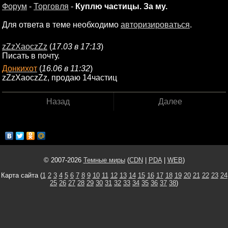
Форум
-
Торговля
-
Куплю частицы. За му.
Для ответа в теме необходимо
авторизироваться
.
zZzXaoczZz
(
17.03 в 17:13
)
Писать в почту.
Донкихот
(
16.06 в 11:32
)
zZzXaoczZz, продаю 14частиц
Назад
Далее
© 2007-2026
Темные миры
(
CDN
|
PDA
|
WEB
)
Карта сайта (
1
2
3
4
5
6
7
8
9
10
11
12
13
14
15
16
17
18
19
20
21
22
23
24
25
26
27
28
29
30
31
32
33
34
35
36
37
38
)