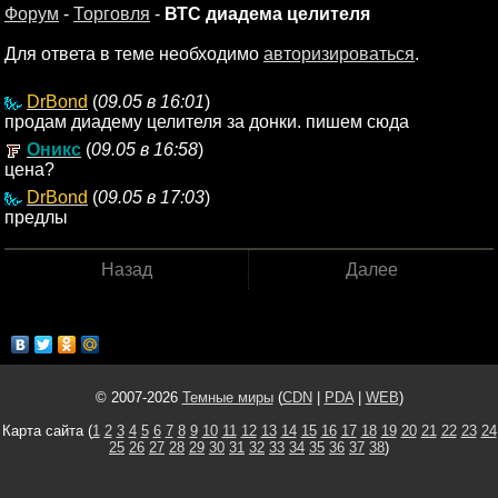
Форум
-
Торговля
-
ВТС диадема целителя
Для ответа в теме необходимо
авторизироваться
.
DrBond
(
09.05 в 16:01
)
продам диадему целителя за донки. пишем сюда
Оникс
(
09.05 в 16:58
)
цена?
DrBond
(
09.05 в 17:03
)
предлы
Назад
Далее
© 2007-2026
Темные миры
(
CDN
|
PDA
|
WEB
)
Карта сайта (
1
2
3
4
5
6
7
8
9
10
11
12
13
14
15
16
17
18
19
20
21
22
23
24
25
26
27
28
29
30
31
32
33
34
35
36
37
38
)