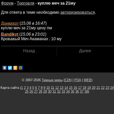
Форум
-
Торговля
-
куплю меч за 21му
Для ответа в теме необходимо
авторизироваться
.
Донкихот
(
15.06 в 16:47
)
куплю меч за 21му цену пм
Bandikyt
(
15.06 в 23:01
)
Кровавый Меч Акаманах . 10 му
Назад
Далее
© 2007-2026
Темные миры
(
CDN
|
PDA
|
WEB
)
Карта сайта (
1
2
3
4
5
6
7
8
9
10
11
12
13
14
15
16
17
18
19
20
21
22
23
24
25
26
27
28
29
30
31
32
33
34
35
36
37
38
)