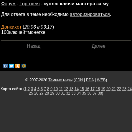
Форум
-
Торговля
-
куплю ключи мастера за му
Для ответа в теме необходимо
авторизироваться
.
Донкихот
(
20.06 в 03:17
)
100ключей=монетке
Назад
Далее
© 2007-2026
Темные миры
(
CDN
|
PDA
|
WEB
)
Карта сайта (
1
2
3
4
5
6
7
8
9
10
11
12
13
14
15
16
17
18
19
20
21
22
23
24
25
26
27
28
29
30
31
32
33
34
35
36
37
38
)