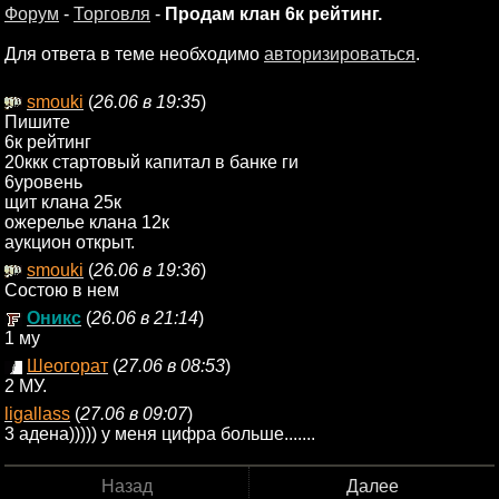
Форум
-
Торговля
-
Продам клан 6к рейтинг.
Для ответа в теме необходимо
авторизироваться
.
smouki
(
26.06 в 19:35
)
Пишите
6к рейтинг
20ккк стартовый капитал в банке ги
6уровень
щит клана 25к
ожерелье клана 12к
аукцион открыт.
smouki
(
26.06 в 19:36
)
Состою в нем
Оникс
(
26.06 в 21:14
)
1 му
Шеогорат
(
27.06 в 08:53
)
2 МУ.
ligallass
(
27.06 в 09:07
)
3 адена))))) у меня цифра больше.......
Назад
Далее