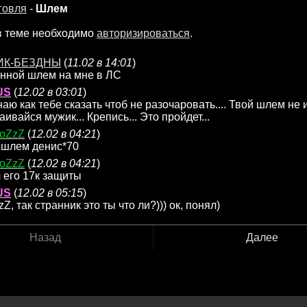
говля
-
Шлем
в теме необходимо
авторизироваться
.
ИК-БЕЗДНЫ
(
11.02 в 14:01
)
нной шлем на мне в ЛС
US
(
12.02 в 03:01
)
наю как тебе сказать чтоб не разочаровать.... Твой шлем не 
аивайся мужик... Крепись... Это пройдет...
oZzZ
(
12.02 в 04:21
)
 шлем денис*70
oZzZ
(
12.02 в 04:21
)
 его 17к защиты
US
(
12.02 в 05:15
)
, так странник это ты что ли?))) ок, понял)
Назад
Далее