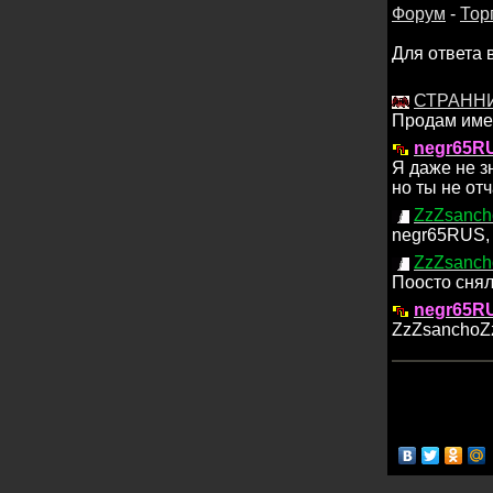
Форум
-
Тор
Для ответа 
СТРАНН
Продам име
negr65R
Я даже не з
но ты не отч
ZzZsanch
negr65RUS,
ZzZsanch
Поосто снял
negr65R
ZzZsanchoZzZ